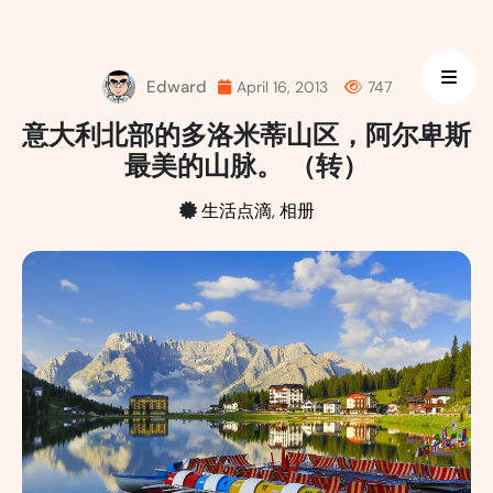
Skip
to
content
Edward
April 16, 2013
747
意大利北部的多洛米蒂山区，阿尔卑斯
最美的山脉。 （转）
生活点滴
,
相册