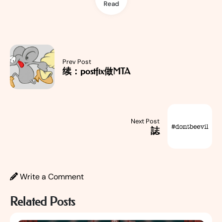
Read
Prev Post
续：postfix做MTA
Next Post
誌
Write a Comment
Related Posts