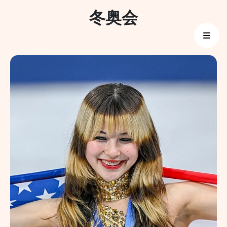
Skip
冬奥会
to
content