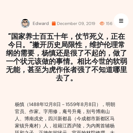
Skip
to
content
Edward
December 09, 2019
156
“国家养士百五十年，仗节死义，正在
今日。”撇开历史局限性，维护伦理常
纲的需要，杨慎还是很了不起的，做了
一个状元该做的事情。相比今世的软弱
无能，甚至为虎作伥者强了不知道哪里
去了。
杨慎（1488年12月8日－1559年8月8日），明朝
官员、作家。字用修，庵号升庵，别号博南山
人、博南戍史，四川新都县（今成都市新都区马
家镇升庵村）人，祖籍江西庐陵，为内阁首辅杨
廷和之子，正德年间状元，官至翰林院修撰。大