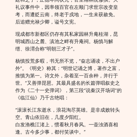
礼议事件中，因率领百官在左顺门求世宗改变皇
考，而遭贬云南，终老于戍地，一生未获赦免。
后追赠光禄少卿，谥号文宪。
现成都市新都区仍存有其私家园林升庵桂湖，昆
明城西山之麓、滇池之畔有升庵祠。杨慎与解
缙、徐渭合称“明朝三才子”。
杨慎投荒多暇，书无所不览，“奋志诵读，不出户
外”。《明史》称其：“明世记诵之博，著作之富，
推慎为第一。诗文外，杂着至一百余种，并行于
世。”又善弹琵琶。其最具盛名的长篇弹唱叙史之
作为《二十一史弹词》，第三段“说秦汉开场词”的
《临江仙》乃千古绝唱：
“滚滚长江东逝水，浪花淘尽英雄。是非成败转头
空。青山依旧在，几度夕阳红。
白发渔樵江渚上，惯看秋月春风。一壶浊酒喜相
逢。古今多少事，都付笑谈中。”