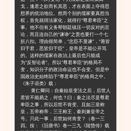
戈，逢君之欲而长其恶，才在表面上夺得思
想界的统治地位。然而个别的儒家要真想当
权，首先就得法家化，就得行“尊君卑臣”之
事。他不但有义务帮朝廷镇压一切反对的言
论，而且连自己的“谏诤”之责也要打一个七
折八扣。理由很简单，“忠臣不显谏”，“善皆
归于君，恶皆归于臣”，皇帝是不能公开骂
的。这样的儒家在政治上最后也只能成
为“反智论者”。所以“尊君卑臣”的格局不
变，知识分子的政治命运也不会变。但是中
国政治史始终陷于“尊君卑臣”的格局之中。
《朱子语类》载：
黄仁卿问：自秦始皇变法之后，后世人
君皆不能易之，何也？曰：秦之法尽是尊君
卑臣之事，所以后世不肯变。且如三皇称
皇，五帝称帝，三王称王，秦则兼皇帝之
号。只此一事，后世如何肯变？（卷一三
四。按：《旧唐书》卷一三九《陆贽传》载