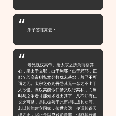
朱子答陈亮云：
老兄视汉高帝、唐太宗之所为而察其
心，果出于义耶，出于利耶？出于邪耶，正
耶？若高帝则私意分数犹未甚炽，然已不可
谓之无。太宗之心则吾恐其无一念之不出于
人欲也。直以其能假仁借义以行其私，而当
时与之争者才能知术既出其下，又不知有仁
义之可借，是以彼善于此而得以成其功耳。
若以其能建立国家，传世久远，便谓其得天
理之正，此正是以成败论是非，但取其获禽