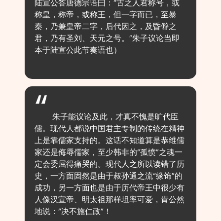
陆宣公答唐德宗语曰：“古之人君称号，或
称皇，称帝，或称王，但一字而已，至暴
秦，乃兼皇帝二字，后代因之，及昏僻之
君，乃有圣刘、天元之号。”朱子议论当即
本于陆宣公此节奏语也）
朱子能议论及此，才真不愧是旷代臣
儒。现代人都说中国君主专制的传统在精神
上是靠儒家支持的。这话不知道算是恭维儒
家还是侮辱儒家，至少韩非的“孤愤”之魂一
定会委屈得痛哭的。现代人之所以读错了历
史，一方面固然是由于叔孙通之流“缘饰”的
成功，另一方面也是由于历代帝王中很少有
人像汉宣帝、明太祖那样坦率可爱，肯公然
地说：“决不施仁政”！