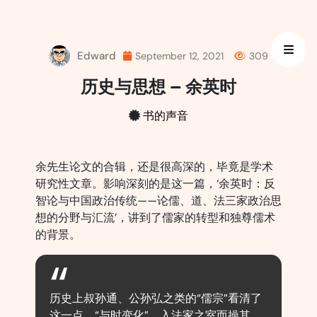
Skip
to
content
Edward
September 12, 2021
309
历史与思想 – 余英时
书的声音
余先生论文的合辑，还是很高深的，毕竟是学术
研究性文章。影响深刻的是这一篇，‘余英时：反
智论与中国政治传统——论儒、道、法三家政治思
想的分野与汇流’，讲到了儒家的转型和独尊儒术
的背景。
历史上叔孙通、公孙弘之类的“儒宗”看清了
这一点，“与时变化”，入法家之室而操其