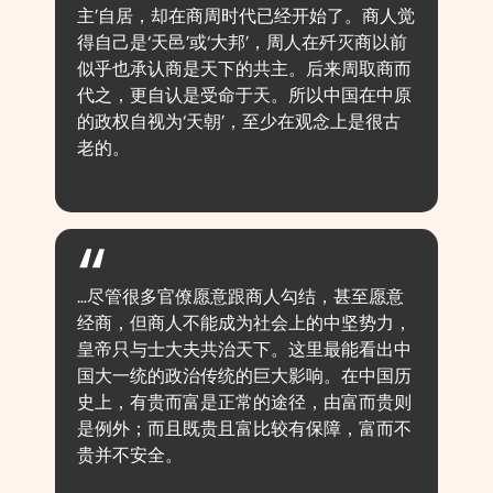
主’自居，却在商周时代已经开始了。商人觉
得自己是‘天邑’或‘大邦’，周人在歼灭商以前
似乎也承认商是天下的共主。后来周取商而
代之，更自认是受命于天。所以中国在中原
的政权自视为‘天朝’，至少在观念上是很古
老的。
…尽管很多官僚愿意跟商人勾结，甚至愿意
经商，但商人不能成为社会上的中坚势力，
皇帝只与士大夫共治天下。这里最能看出中
国大一统的政治传统的巨大影响。在中国历
史上，有贵而富是正常的途径，由富而贵则
是例外；而且既贵且富比较有保障，富而不
贵并不安全。