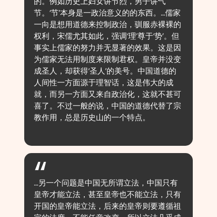
的。例如历史上妇女讲节烈，男子讲气
节。‘节’本身是一政治意义的的东西。…儒家
一向是想用道德来控制政治，驯服赤裸裸的
权利，宋儒尤其如此，强调‘理’尊于‘势’。但
事实上儒家的努力并无显著的效果。这是因
为儒家无法用制度来限制君权。皇帝并没变
成圣人，却获得‘圣人’的美号。中国道德的
人间性一方面源于理智话，这是伟大的成
就，而另一方面又来自政治化，这就不甚可
喜了。不过一般的说，中国的道德代替了宗
教作用，总是历史山的一个特点。
…另一个问题是中国无所谓立法，中国只有
皇帝才能立法，甚至皇帝也不能立法，只有
开国的皇帝能立法，后来的皇帝则要遵循祖