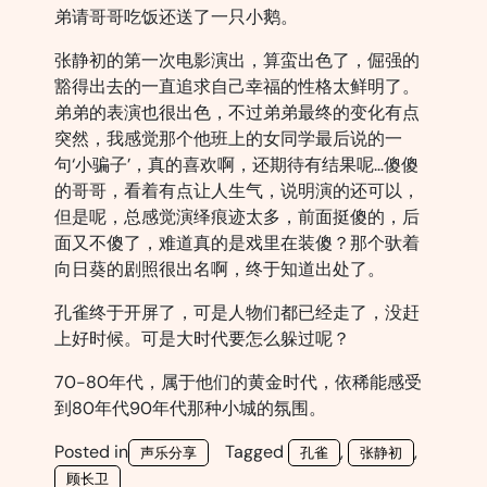
弟请哥哥吃饭还送了一只小鹅。
张静初的第一次电影演出，算蛮出色了，倔强的
豁得出去的一直追求自己幸福的性格太鲜明了。
弟弟的表演也很出色，不过弟弟最终的变化有点
突然，我感觉那个他班上的女同学最后说的一
句‘小骗子’，真的喜欢啊，还期待有结果呢…傻傻
的哥哥，看着有点让人生气，说明演的还可以，
但是呢，总感觉演绎痕迹太多，前面挺傻的，后
面又不傻了，难道真的是戏里在装傻？那个驮着
向日葵的剧照很出名啊，终于知道出处了。
孔雀终于开屏了，可是人物们都已经走了，没赶
上好时候。可是大时代要怎么躲过呢？
70-80年代，属于他们的黄金时代，依稀能感受
到80年代90年代那种小城的氛围。
Posted in
Tagged
,
,
声乐分享
孔雀
张静初
顾长卫